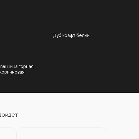
Дуб крафт белый
венница горная
Мрамор 
коричневая
одойдет