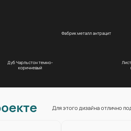
Фабрик металл антрацит
Дуб Чарльстон темно-
Лист
коричневый
роекте
Для этого дизайна отлично п