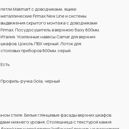
петли Makmart с доводчиками, ящики
металлические Firmax New Line и системы
выдвижения скрытого монтажа с доводчиками
Firmax. Посудосушитель в верхнюю базу 800мм,
Италия. Усиленные навесы Camar для верхних
шкафов. Цоколь ПВХ черный. Лоток для
столовых приборов 800мм. серый.
Есть
Профиль-ручка Gola, черный
чном стиле. Белые глянцевые фасады верхних шкафов
ами нижнего уровня. Столешница с текстурой камня
з белой глянцевой плитки "кабанчик" визуально расширяет