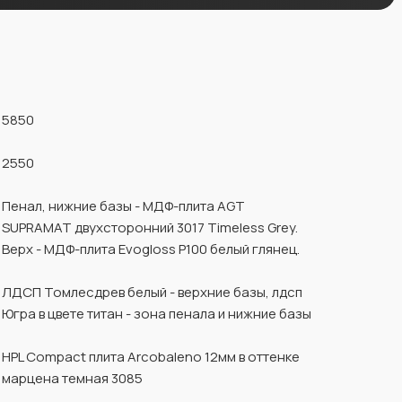
5850
2550
Пенал, нижние базы - МДФ-плита AGT
SUPRAMAT двухсторонний 3017 Timeless Grey.
Верх - МДФ-плита Evogloss Р100 белый глянец.
ЛДСП Томлесдрев белый - верхние базы, лдсп
Югра в цвете титан - зона пенала и нижние базы
HPL Compact плита Arcobaleno 12мм в оттенке
марцена темная 3085